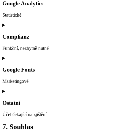
Google Analytics
Statistické
Consent
to
service
Complianz
google-
analytics
Funkční, nezbytně nutné
Consent
to
service
Google Fonts
complianz
Marketingové
Consent
to
service
Ostatní
google-
fonts
Účel čekající na zjištění
Consent
7. Souhlas
to