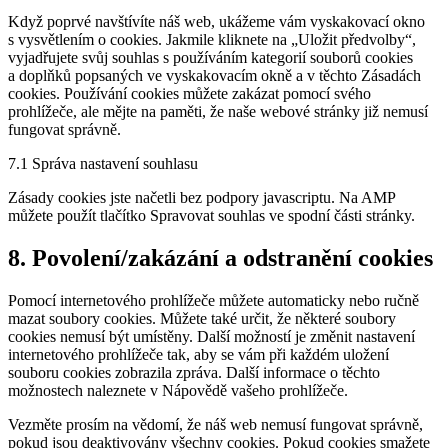
service
Když poprvé navštívíte náš web, ukážeme vám vyskakovací okno
ostatní
s vysvětlením o cookies. Jakmile kliknete na „Uložit předvolby“,
vyjadřujete svůj souhlas s používáním kategorií souborů cookies
a doplňků popsaných ve vyskakovacím okně a v těchto Zásadách
cookies. Používání cookies můžete zakázat pomocí svého
prohlížeče, ale mějte na paměti, že naše webové stránky již nemusí
fungovat správně.
7.1 Správa nastavení souhlasu
Zásady cookies jste načetli bez podpory javascriptu. Na AMP
můžete použít tlačítko Spravovat souhlas ve spodní části stránky.
8. Povolení/zakázání a odstranění cookies
Pomocí internetového prohlížeče můžete automaticky nebo ručně
mazat soubory cookies. Můžete také určit, že některé soubory
cookies nemusí být umístěny. Další možností je změnit nastavení
internetového prohlížeče tak, aby se vám při každém uložení
souboru cookies zobrazila zpráva. Další informace o těchto
možnostech naleznete v Nápovědě vašeho prohlížeče.
Vezměte prosím na vědomí, že náš web nemusí fungovat správně,
pokud jsou deaktivovány všechny cookies. Pokud cookies smažete