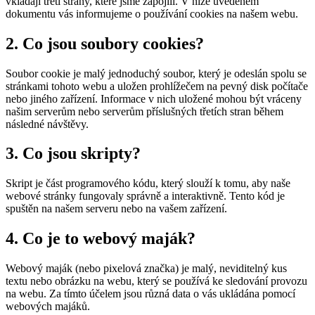
vkládají třetí strany, které jsme zapojili. V níže uvedeném
dokumentu vás informujeme o používání cookies na našem webu.
2. Co jsou soubory cookies?
Soubor cookie je malý jednoduchý soubor, který je odeslán spolu se
stránkami tohoto webu a uložen prohlížečem na pevný disk počítače
nebo jiného zařízení. Informace v nich uložené mohou být vráceny
našim serverům nebo serverům příslušných třetích stran během
následné návštěvy.
3. Co jsou skripty?
Skript je část programového kódu, který slouží k tomu, aby naše
webové stránky fungovaly správně a interaktivně. Tento kód je
spuštěn na našem serveru nebo na vašem zařízení.
4. Co je to webový maják?
Webový maják (nebo pixelová značka) je malý, neviditelný kus
textu nebo obrázku na webu, který se používá ke sledování provozu
na webu. Za tímto účelem jsou různá data o vás ukládána pomocí
webových majáků.