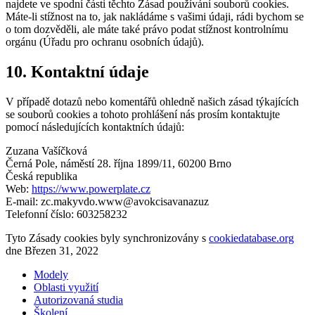
najdete ve spodní části těchto Zásad používání souborů cookies.
Máte-li stížnost na to, jak nakládáme s vašimi údaji, rádi bychom se
o tom dozvěděli, ale máte také právo podat stížnost kontrolnímu
orgánu (Úřadu pro ochranu osobních údajů).
10. Kontaktní údaje
V případě dotazů nebo komentářů ohledně našich zásad týkajících
se souborů cookies a tohoto prohlášení nás prosím kontaktujte
pomocí následujících kontaktních údajů:
Zuzana Vašíčková
Černá Pole, náměstí 28. října 1899/11, 60200 Brno
Česká republika
Web:
https://www.powerplate.cz
E-mail:
zc.makyvdo.www@avokcisavanazuz
Telefonní číslo: 603258232
Tyto Zásady cookies byly synchronizovány s
cookiedatabase.org
dne Březen 31, 2022
Modely
Oblasti využití
Autorizovaná studia
Školení