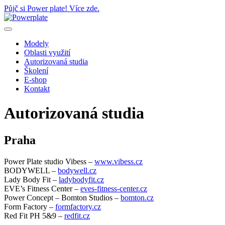
Půjč si Power plate! Více zde.
Modely
Oblasti využití
Autorizovaná studia
Školení
E-shop
Kontakt
Autorizovaná studia
Praha
Power Plate studio Vibess –
www.vibess.cz
BODYWELL –
bodywell.cz
Lady Body Fit –
ladybodyfit.cz
EVE’s Fitness Center –
eves-fitness-center.cz
Power Concept – Bomton Studios –
bomton.cz
Form Factory –
formfactory.cz
Red Fit PH 5&9 –
redfit.cz