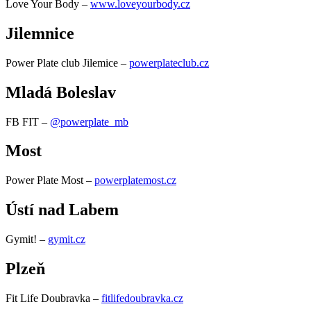
Love Your Body –
www.loveyourbody.cz
Jilemnice
Power Plate club Jilemice –
powerplateclub.cz
Mladá Boleslav
FB FIT –
@powerplate_mb
Most
Power Plate Most –
powerplatemost.cz
Ústí nad Labem
Gymit! –
gymit.cz
Plzeň
Fit Life Doubravka –
fitlifedoubravka.cz