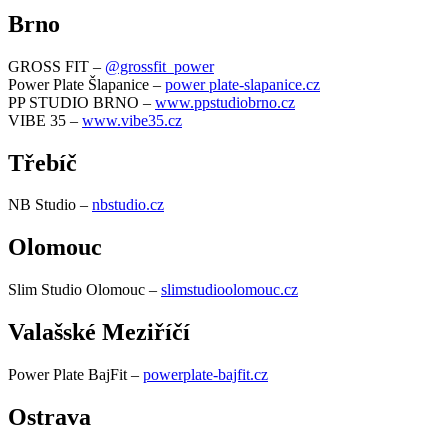
Brno
GROSS FIT –
@grossfit_power
Power Plate Šlapanice –
power plate-slapanice.cz
PP STUDIO BRNO –
www.ppstudiobrno.cz
VIBE 35 –
www.vibe35.cz
Třebíč
NB Studio –
nbstudio.cz
Olomouc
Slim Studio Olomouc –
slimstudioolomouc.cz
Valašské Meziříčí
Power Plate BajFit –
powerplate-bajfit.cz
Ostrava