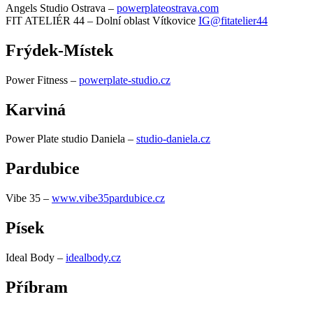
Angels Studio Ostrava –
powerplateostrava.com
FIT ATELIÉR 44 – Dolní oblast Vítkovice
IG@fitatelier44
Frýdek-Místek
Power Fitness –
powerplate-studio.cz
Karviná
Power Plate studio Daniela –
studio-daniela.cz
Pardubice
Vibe 35 –
www.vibe35pardubice.cz
Písek
Ideal Body –
idealbody.cz
Příbram