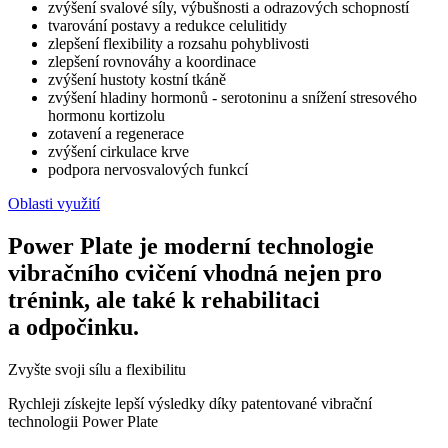
zvýšení svalové síly, výbušnosti a odrazových schopností
tvarování postavy a redukce celulitidy
zlepšení flexibility a rozsahu pohyblivosti
zlepšení rovnováhy a koordinace
zvýšení hustoty kostní tkáně
zvýšení hladiny hormonů - serotoninu a snížení stresového
hormonu kortizolu
zotavení a regenerace
zvýšení cirkulace krve
podpora nervosvalových funkcí
Oblasti využití
Power Plate je moderní technologie
vibračního cvičení vhodná nejen pro
trénink, ale také k rehabilitaci
a odpočinku.
Zvyšte svoji sílu a flexibilitu
Rychleji získejte lepší výsledky díky patentované vibrační
technologii Power Plate