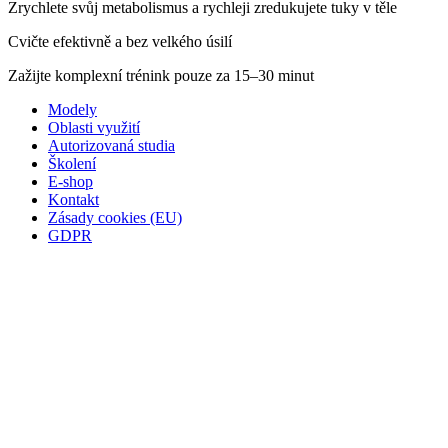
Zrychlete svůj metabolismus a rychleji zredukujete tuky v těle
Cvičte efektivně a bez velkého úsilí
Zažijte komplexní trénink pouze za 15–30 minut
Modely
Oblasti využití
Autorizovaná studia
Školení
E-shop
Kontakt
Zásady cookies (EU)
GDPR